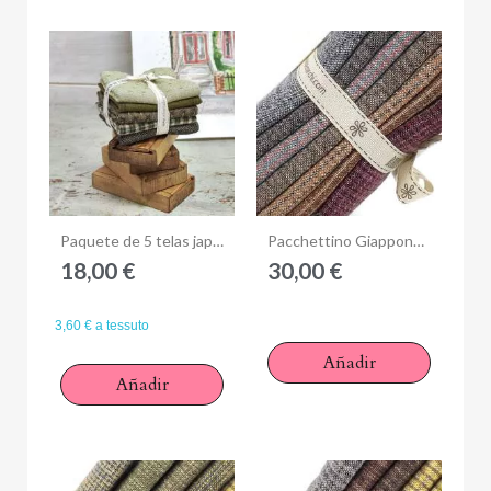
Anteprima
Anteprima
Paquete de 5 telas japonesas 25 x 27 cm - Verde
Pacchettino Giapponese, 7 Tessuti 33 x 35 cm, Bordeaux Marrone Grigio Azzurro
18,00 €
30,00 €
3,60 € a tessuto
Añadir
Añadir