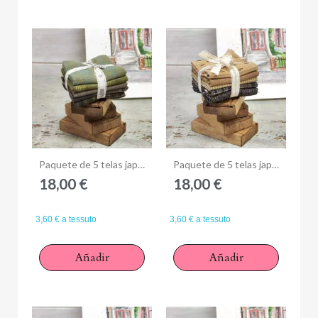
Anteprima
Anteprima
Paquete de 5 telas japonesas 25 x 27 cm - Verde Grigio
Paquete de 5 telas japonesas 25 x 27 cm - Beige Nero
18,00 €
18,00 €
×
Iniciar sesión
3,60 € a tessuto
3,60 € a tessuto
You need to be logged in to save products in your wish
list.
Añadir
Añadir
Cancelar
Iniciar sesión