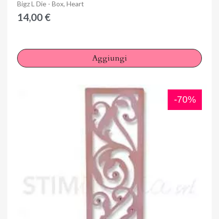
Anteprima
Bigz L Die - Box, Heart
14,00 €
Aggiungi
-70%