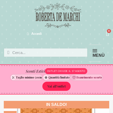
Accedi
MENÙ
Sconti Estivi
OUTLET CHIUDE IL 17 AGOSTO
Taglio minimo 50cm
Quantità limitate
Esaurimento scorte
Vai all'outlet
IN SALDO!