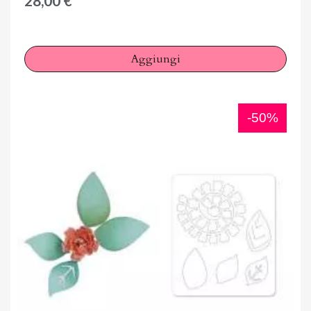
28,00 €
Aggiungi
-50%