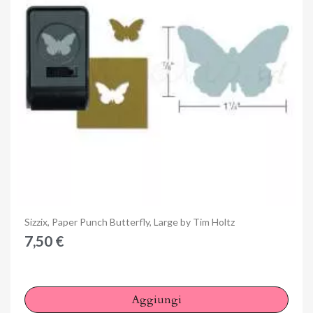
Anteprima
Sizzix, Paper Punch Butterfly, Large by Tim Holtz
×
Accedi
7,50 €
You need to be logged in to save products in your wish
list.
Aggiungi