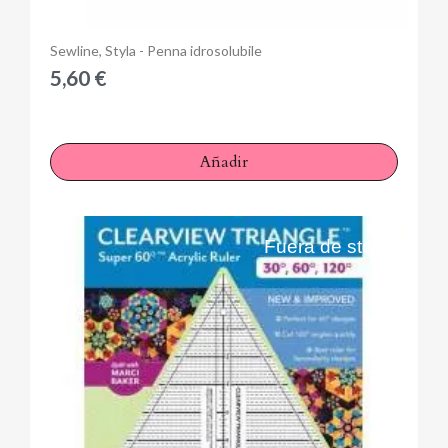
Anteprima
Sewline, Styla - Penna idrosolubile
5,60 €
Añadir
Fuera de stock