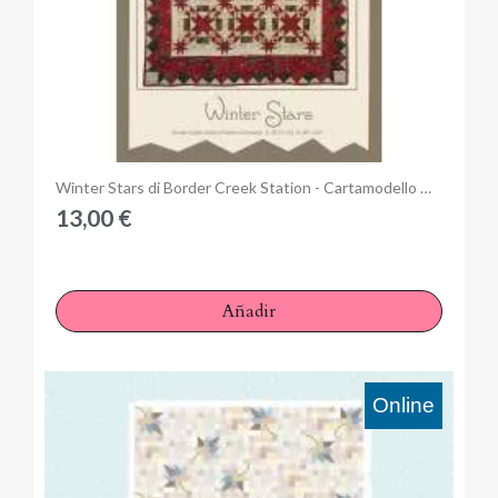
×
Iniciar sesión
Anteprima
Winter Stars di Border Creek Station - Cartamodello Quilt Patchwork 48 x 60 pollici
You need to be logged in to save products in your wish
13,00 €
list.
Añadir
Cancelar
Iniciar sesión
Online