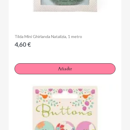
Anteprima
Tilda Mini Ghirlanda Natalizia, 1 metro
4,60 €
Añadir
×
Iniciar sesión
You need to be logged in to save products in your wish
list.