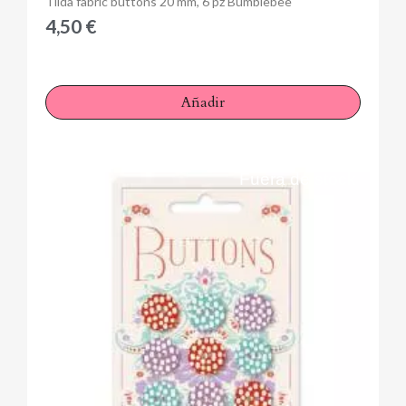
Tilda fabric buttons 20 mm, 6 pz Bumblebee
4,50 €
Añadir
Fuera de stock