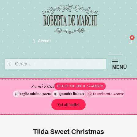
Accedi
MENÙ
Sconti Estivi
OUTLET CHIUDE IL 17 AGOSTO
Taglio minimo 50cm
Quantità limitate
Esaurimento scorte
Vai all'outlet
Tilda Sweet Christmas