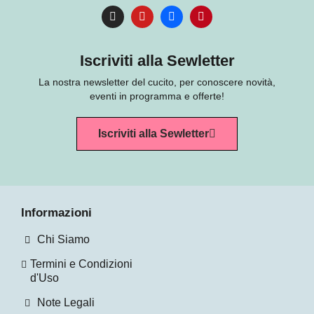
×
Accedi
Iscriviti alla Sewletter
You need to be logged in to save products in your wish
La nostra newsletter del cucito, per conoscere novità,
list.
eventi in programma e offerte!
Iscriviti alla Sewletter
Annulla
Accedi
Informazioni
Chi Siamo
Termini e Condizioni
d'Uso
Note Legali