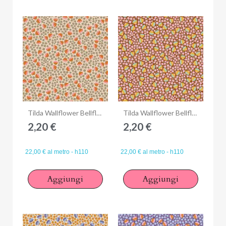
Anteprima
Anteprima
Tilda Wallflower Bellflower Sand, Tessuto Beige Sabbia Campanule
Tilda Wallflower Bellflower Mulberry, Tessuto Viola Gelso Campanule
2,20 €
2,20 €
22,00 € al metro - h110
22,00 € al metro - h110
Aggiungi
Aggiungi