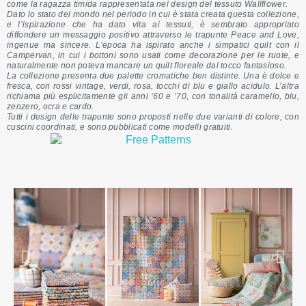
come la ragazza timida rappresentata nel design del tessuto Wallflower.
Dato lo stato del mondo nel periodo in cui è stata creata questa collezione,
e l’ispirazione che ha dato vita ai tessuti, è sembrato appropriato
diffondere un messaggio positivo attraverso le trapunte Peace and Love,
ingenue ma sincere. L’epoca ha ispirato anche i simpatici quilt con il
Campervan, in cui i bottoni sono usati come decorazione per le ruote, e
naturalmente non poteva mancare un quilt floreale dal tocco fantasioso.
La collezione presenta due palette cromatiche ben distinte. Una è dolce e
fresca, con rossi vintage, verdi, rosa, tocchi di blu e giallo acidulo. L’altra
richiama più esplicitamente gli anni ’60 e ’70, con tonalità caramello, blu,
zenzero, ocra e cardo.
Tutti i design delle trapunte sono proposti nelle due varianti di colore, con
cuscini coordinati, e sono pubblicati come modelli gratuiti.