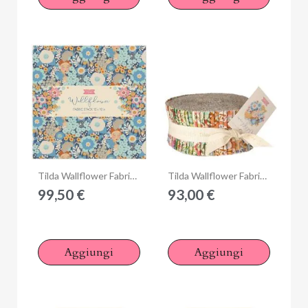
Anteprima
Anteprima
Tilda Wallflower Fabric Stack, 40 Quadrati da 10 x 10 pollici Collezione Base
Tilda Wallflower Fabric Roll, 40 Strisce da 2,5 x 42 pollici Collezione Base
99,50 €
93,00 €
Aggiungi
Aggiungi