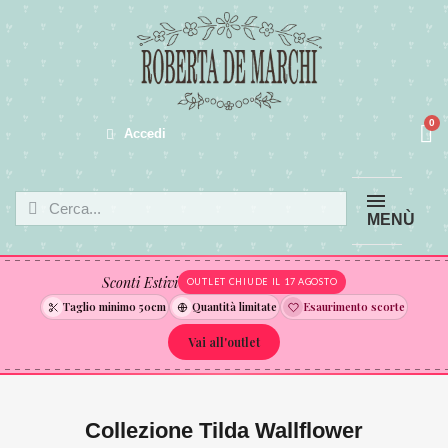
Accedi
MENÙ
Sconti Estivi
OUTLET CHIUDE IL 17 AGOSTO
Taglio minimo 50cm
Quantità limitate
Esaurimento scorte
Vai all'outlet
Collezione Tilda Wallflower