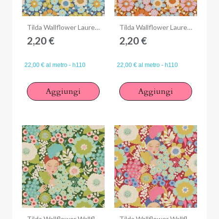
Anteprima
Anteprima
Tilda Wallflower Lauren Blue, Tessuto Blu Muro di Fiori
Tilda Wallflower Lauren Caramel, Tessuto Marrone Caramello Muro di Fiori
2,20 €
2,20 €
22,00 € al metro - h110
22,00 € al metro - h110
Aggiungi
Aggiungi
Anteprima
Anteprima
Tilda Wallflower Wallflower Green, Tessuto Verde Muro di Fiori con Donne
Tilda Wallflower Wallflower Burgundy, Tessuto Rosso Borgogna Muro di Fiori con Donne