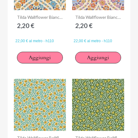
Anteprima
Anteprima
Tilda Wallflower Bianca Blue, Tessuto Blu Giardino di fiori
Tilda Wallflower Bianca Thristle, Tessuto Viola Cardo Giardino di fiori
2,20 €
2,20 €
22,00 € al metro - h110
22,00 € al metro - h110
×
Aggiungi
Aggiungi
Accedi
You need to be logged in to save products in your wish
list.
Annulla
Accedi
Anteprima
Anteprima
Tilda Wallflower Bellflower Teal, Tessuto Turchese Campanule
Tilda Wallflower Bellflower Pine, Tessuto Verde Pino Campanule