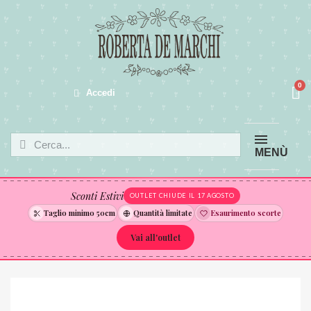
Accedi
MENÙ
Sconti Estivi
OUTLET CHIUDE IL 17 AGOSTO
Taglio minimo 50cm
Quantità limitate
Esaurimento scorte
Vai all'outlet