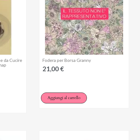
e da Cucire
Fodera per Borsa Granny
Anteprima
nap
21,00 €
Aggiungi al carrello
×