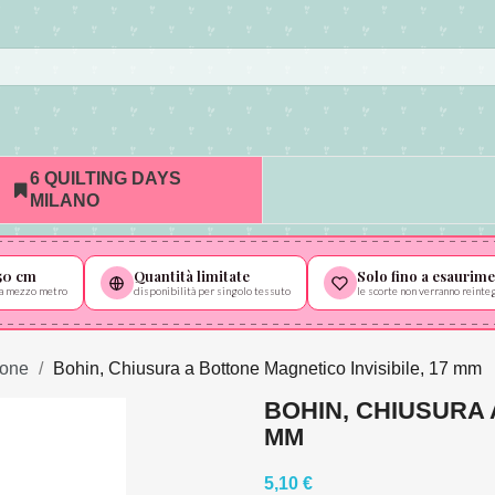
6 QUILTING DAYS
MILANO
50 cm
Quantità limitate
Solo fino a esaurim
 da mezzo metro
disponibilità per singolo tessuto
le scorte non verranno reinte
ione
Bohin, Chiusura a Bottone Magnetico Invisibile, 17 mm
BOHIN, CHIUSURA 
MM
5,10 €