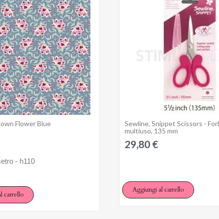
 need to be logged in to save products in your wish list.
Annulla
Accedi
lown Flower Blue
Sewline, Snippet Scissors - Forb
Anteprima
Anteprima
multiuso, 135 mm
29,80 €
etro - h110
Aggiungi al carrello
l carrello