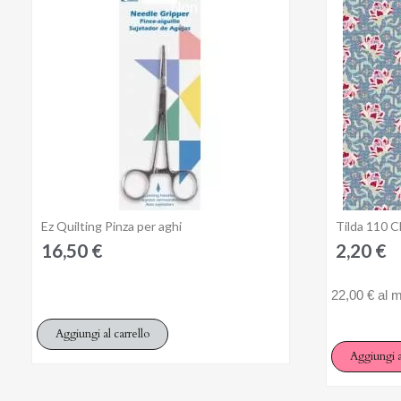
Non disponibile
You
Ez Quilting Pinza per aghi
Tilda 110 C
Anteprima
16,50 €
2,20 €
22,00 € al m
Aggiungi al carrello
Aggiungi a