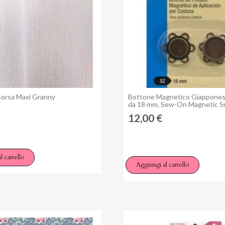
Borsa Maxi Granny
Bottone Magnetico Giappones
Anteprima
Anteprima
da 18 mm, Sew-On Magnetic S
12,00 €
l carrello
Aggiungi al carrello
cedi