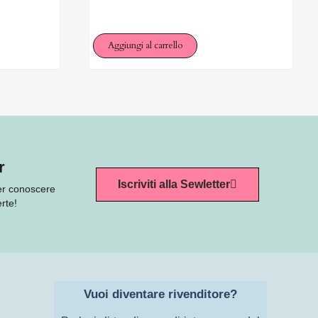
Aggiungi al carrello
r
Iscriviti alla Sewletter
per conoscere
rte!
Vuoi diventare rivenditore?