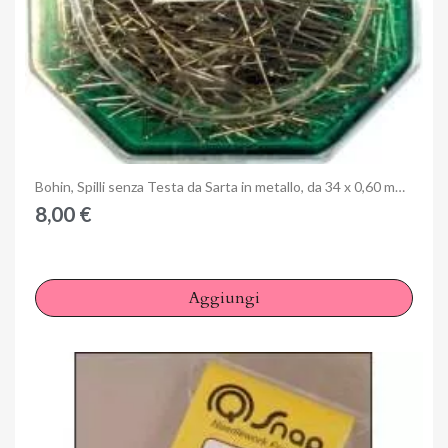
×
Accedi
You need to be logged in to save products in your wish
list.
Anteprima
Bohin, Spilli senza Testa da Sarta in metallo, da 34 x 0,60 mm - 622pz
Annulla
Accedi
8,00 €
Aggiungi