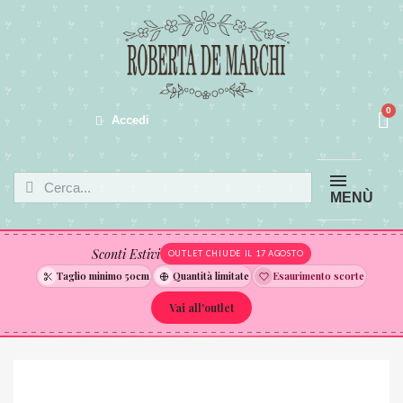
Accedi
MENÙ
Sconti Estivi
OUTLET CHIUDE IL 17 AGOSTO
Taglio minimo 50cm
Quantità limitate
Esaurimento scorte
Vai all'outlet