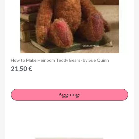
Anteprima
How to Make Heirloom Teddy Bears- by Sue Quinn
21,50 €
Aggiungi
×
Accedi
You need to be logged in to save products in your wish
list.