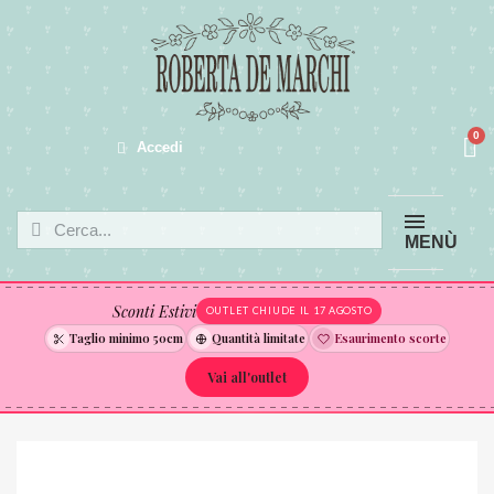
Accedi
MENÙ
Sconti Estivi
OUTLET CHIUDE IL 17 AGOSTO
Taglio minimo 50cm
Quantità limitate
Esaurimento scorte
Vai all'outlet