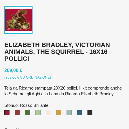
ELIZABETH BRADLEY, VICTORIAN
ANIMALS, THE SQUIRREL - 16X16
POLLICI
269,00 €
(269,00 € SU ORDINAZIONE)
Tela da Ricamo stampata 20X20 pollici. Il kit comprende anche
lo Schema, gli Aghi e la Lana da Ricamo Elizabeth Bradley.
Sfondo: Rosso Brillante
Rosso
Verde
Verde
Crema
Giallo
Blu
Blu
Nero
Rosso
Scuro
Scuro
Pallido
Pallido
Scuro
Brillante