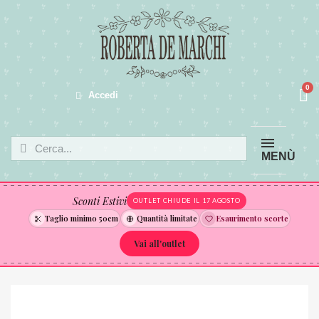
Accedi
MENÙ
Sconti Estivi
OUTLET CHIUDE IL 17 AGOSTO
Taglio minimo 50cm
Quantità limitate
Esaurimento scorte
Vai all'outlet