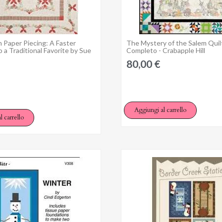
 Paper Piecing: A Faster
The Mystery of the Salem Quil
Anteprima
Anteprima
cedi
 a Traditional Favorite by Sue
Completo - Crabapple Hill
80,00 €
 need to be logged in to save products in your wish list.
Aggiungi al carrello
l carrello
Annulla
Accedi