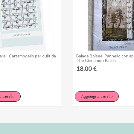
are - Cartamodello per quilt da
Balade Boisee, Pannello con app
Anteprima
Anteprima
cm
The Cinnamon Patch
18,00 €
l carrello
Aggiungi al carrello