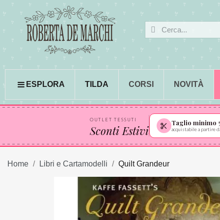
ESPLORA
TILDA
CORSI
NOVITÀ
OUTLET TESSUTI
Taglio minimo 
Sconti Estivi
acquistabile a partire
Home
Libri e Cartamodelli
Quilt Grandeur