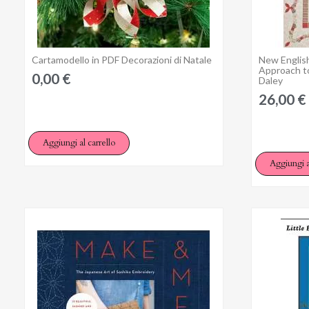
Cartamodello in PDF Decorazioni di Natale
New English
Anteprima
Ac
Approach to
0,00 €
Daley
26,00 €
You
Aggiungi al carrello
Aggiungi a