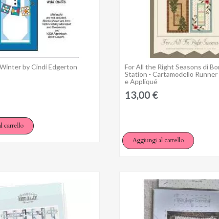
- Winter by Cindi Edgerton
For All the Right Seasons di B
Anteprima
Anteprima
Station - Cartamodello Runne
e Appliqué
13,00 €
l carrello
Aggiungi al carrello