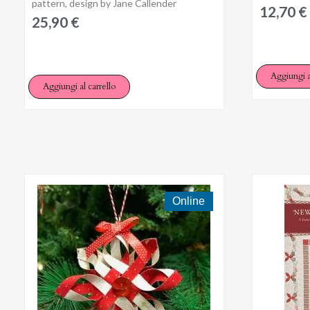
pattern, design by Jane Callender
12,70 €
25,90 €
Aggiungi a
Aggiungi al carrello
Online