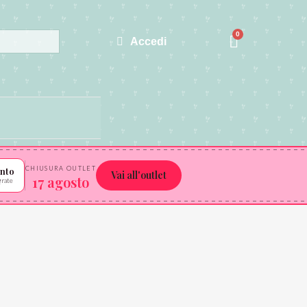
Accedi
CHIUSURA OUTLET
ento
Vai all'outlet
17 agosto
grate