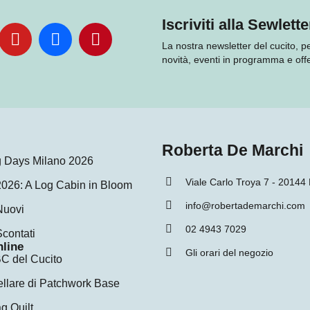
Iscriviti alla Sewlette
La nostra newsletter del cucito, 
novità, eventi in programma e offe
Roberta De Marchi
ng Days Milano 2026
Viale Carlo Troya 7 - 20144
2026: A Log Cabin in Bloom
info@robertademarchi.com
Nuovi
02 4943 7029
Scontati
nline
Gli orari del negozio
C del Cucito
ellare di Patchwork Base
g Quilt