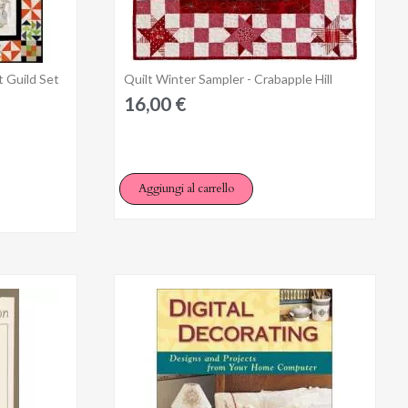
t Guild Set
Quilt Winter Sampler - Crabapple Hill
×
Anteprima
16,00 €
Aggiungi al carrello