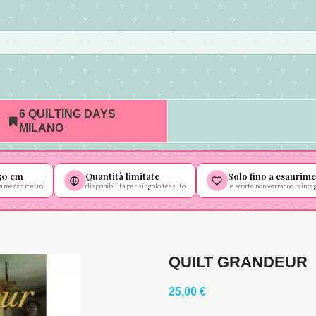
6 QUILTING DAYS
MILANO
50 cm
Quantità limitate
Solo fino a esaurim
 da mezzo metro
disponibilità per singolo tessuto
le scorte non verranno reinte
QUILT GRANDEUR
25,00 €