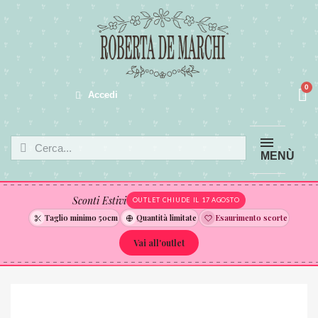
Accedi
MENÙ
Sconti Estivi
OUTLET CHIUDE IL 17 AGOSTO
Taglio minimo 50cm
Quantità limitate
Esaurimento scorte
Vai all'outlet