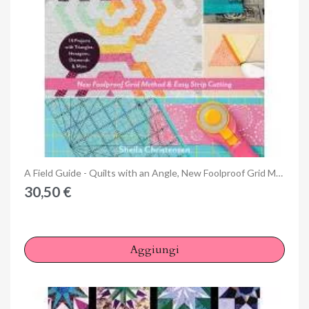
Anteprima
A Field Guide - Quilts with an Angle, New Foolproof Grid Method & Easy Strip Cutting by Sheila Christensen
×
Accedi
30,50 €
You need to be logged in to save products in your wish
list.
Aggiungi
Annulla
Accedi