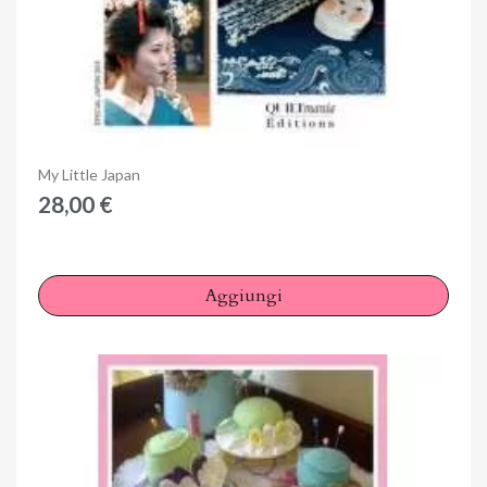
Anteprima
My Little Japan
28,00 €
×
Accedi
Aggiungi
You need to be logged in to save products in your wish
list.
Annulla
Accedi