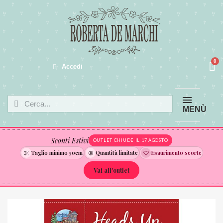
Accedi
MENÙ
Sconti Estivi
OUTLET CHIUDE IL 17 AGOSTO
Taglio minimo 50cm
Quantità limitate
Esaurimento scorte
Vai all'outlet