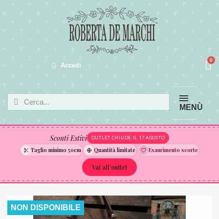
Accedi
MENÙ
Sconti Estivi
OUTLET CHIUDE IL 17 AGOSTO
Taglio minimo 50cm
Quantità limitate
Esaurimento scorte
Vai all'outlet
NON DISPONIBILE