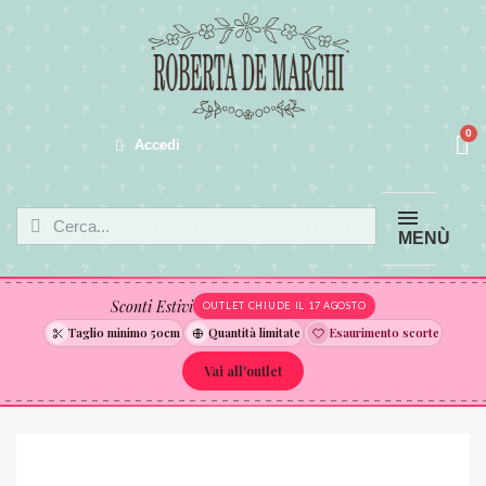
Accedi
MENÙ
Sconti Estivi
OUTLET CHIUDE IL 17 AGOSTO
Taglio minimo 50cm
Quantità limitate
Esaurimento scorte
Vai all'outlet