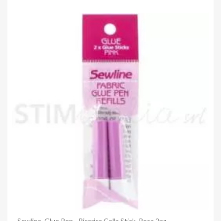
Anteprima
Sewline, Glue Pen - Ricarica Colla Stick, Rosa 2pz