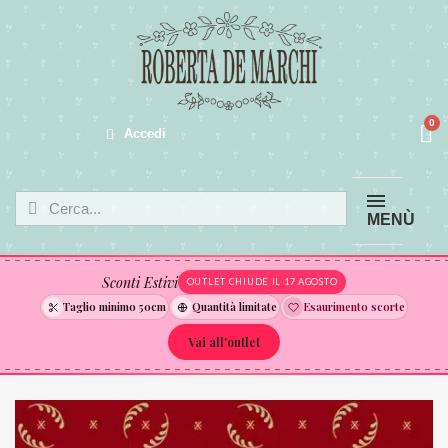
Accedi
MENÙ
Sconti Estivi
OUTLET CHIUDE IL 17 AGOSTO
Taglio minimo 50cm
Quantità limitate
Esaurimento scorte
Vai all'outlet